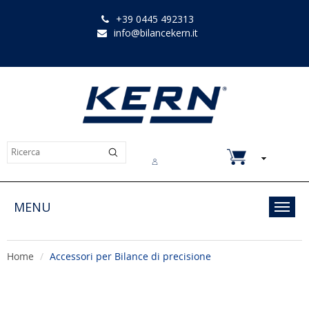
+39 0445 492313
info@bilancekern.it
Chi siamo
Contatti
Downloads
MENU
Toggl
navig
Home
Accessori per Bilance di precisione