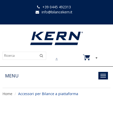
+39 0445 492313
info@bilancekern.it
Chi siamo
Contatti
Downloads
MENU
Toggl
navig
Home
Accessori per Bilance a piattaforma