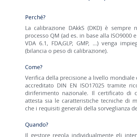
Perché?
La calibrazione DAkkS (DKD) è sempre n
processo QM (ad es. in base alla ISO9000 e
VDA 6.1, FDA,GLP, GMP, …) venga impie
(bilancia o peso di calibrazione).
Come?
Veriﬁca della precisione a livello mondiale 
accreditato DIN EN ISO17025 tramite ric
diriferimento nazionale. Il certiﬁcato di
attesta sia le caratteristiche tecniche di
che i requisiti generali della sorveglianza d
Quando?
Il gestore regola individualmente gli interv