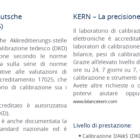
eutsche
KERN – La precisione 
)
Il laboratorio di calibr
elettroniche è accredi
e Akkreditierungs-stelle
laboratori di calibrazion
alibrazione tedesco (DKD)
bilance, pesi di calibra
zione secondo le norme
Grazie all’elevato livell
asa sulla serie di norme
ore su 24, 7 giorni su 7,
ive alle valutazioni di
calibrazione e strumenti 
ccreditamento 17025, che
Avete altre richieste o
rio di calibrazione sia i
potervi aiutare oppur
www.bilancekern.com
reditato è autorizzatoa
KD).
a è anche documentata la
Livello di prestazione:
standard nazionale ed è
Calibrazione DAkkS (DK