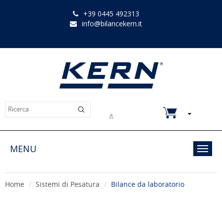
+39 0445 492313
info@bilancekern.it
Chi siamo
Contatti
Downloads
MENU
Toggl
navig
Home
Sistemi di Pesatura
Bilance da laboratorio