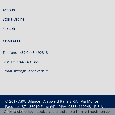
Account
Storia Ordine
Speciali
CONTATTI
Telefono: +39 0445 492313
Fax: +39 0445 491365
Email: info@bilancekern.it
© 2017 ARW Bilance - Arroweld Italia S.P.A. [Via Monte
Pasubio 137 - 36010 Zanè (VI) - P.IVA: 03354110243 - R.E.A.:
Questo sito utilizza cookie che ci aiutano a fornire i nostri servizi.
VI/318614]