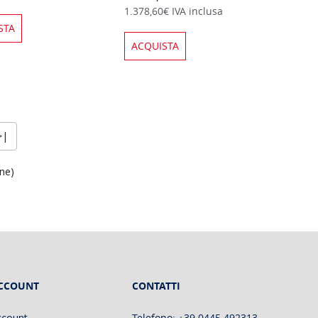
1.378,60€ IVA inclusa
STA
ACQUISTA
>|
ine)
CCOUNT
CONTATTI
ccount
Telefono: +39 0445 492313