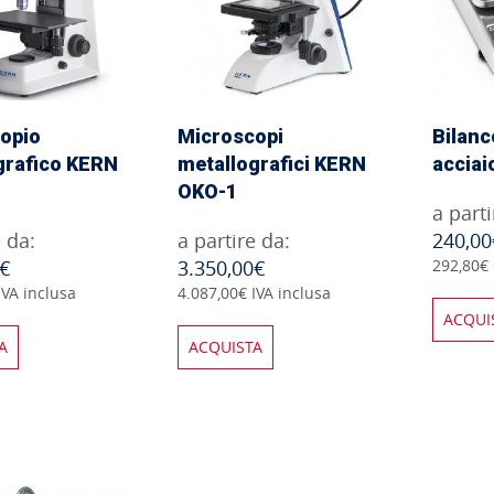
opio
Microscopi
Bilanc
grafico KERN
metallografici KERN
acciai
OKO-1
a parti
e da:
a partire da:
240,00
0€
3.350,00€
292,80€ 
IVA inclusa
4.087,00€ IVA inclusa
ACQUI
A
ACQUISTA