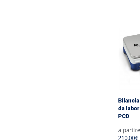
Bilancia
da labo
PCD
a partir
210,00€