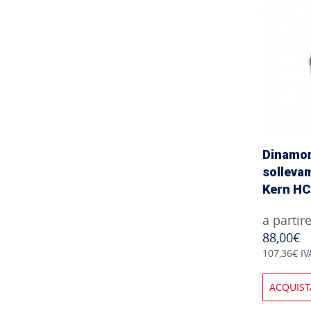
Dinamo
solleva
Kern H
a partir
88,00€
107,36€ IV
ACQUIST