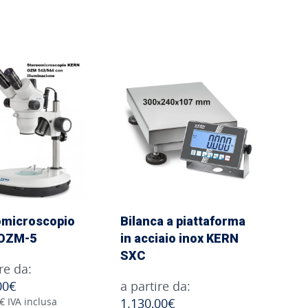
omicroscopio
Bilanca a piattaforma
OZM-5
in acciaio inox KERN
SXC
re da:
00€
a partire da:
€ IVA inclusa
1.130,00€