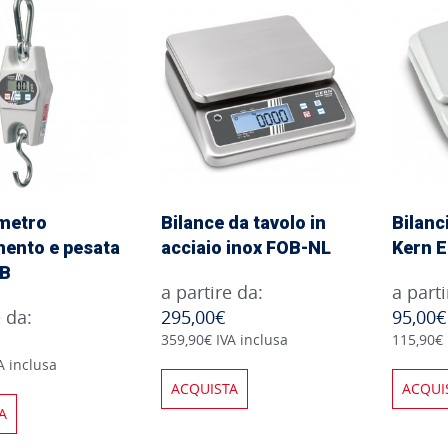
metro
Bilance da tavolo in
Bilanc
mento e pesata
acciaio inox FOB-NL
Kern 
CB
a partire da:
a parti
e da:
295,00€
95,00€
359,90€ IVA inclusa
115,90€ 
A inclusa
ACQUISTA
ACQUI
A