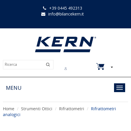
+39 0445 492313
info@bilancekern.it
Chi siamo
Contatti
Downloads
MENU
Toggl
navig
Home
Strumenti Ottici
Rifrattometri
Rifrattometri
analogici