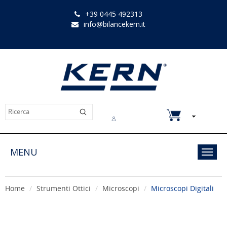
+39 0445 492313
info@bilancekern.it
Chi siamo
Contatti
Downloads
MENU
Toggl
navig
Home
Strumenti Ottici
Microscopi
Microscopi Digitali