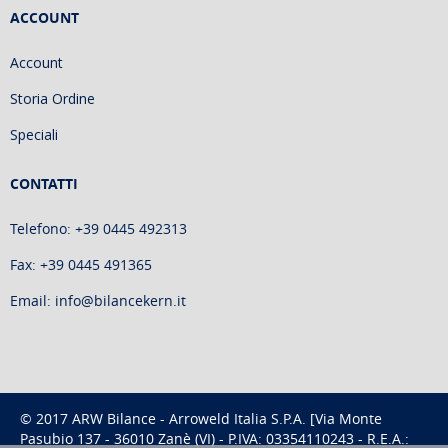
ACCOUNT
Account
Storia Ordine
Speciali
CONTATTI
Telefono: +39 0445 492313
Fax: +39 0445 491365
Email: info@bilancekern.it
© 2017 ARW Bilance - Arroweld Italia S.P.A. [Via Monte
Pasubio 137 - 36010 Zanè (VI) - P.IVA: 03354110243 - R.E.A.: