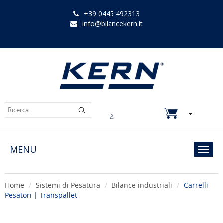
+39 0445 492313
info@bilancekern.it
Chi siamo
Contatti
Downloads
MENU
Toggl
navig
Home
Sistemi di Pesatura
Bilance industriali
Carrelli
Pesatori | Transpallet