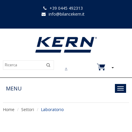
+39 0445 492313
info@bilancekern.it
Chi siamo
Contatti
Downloads
MENU
Toggl
navig
Home
Settori
Laboratorio