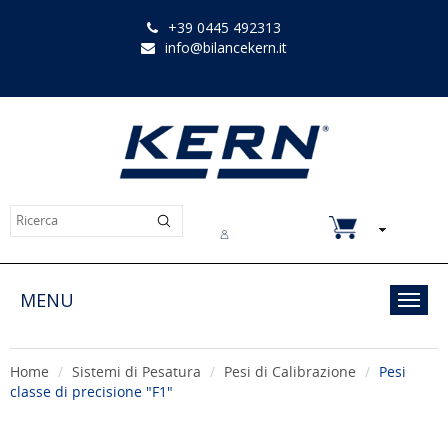
+39 0445 492313
info@bilancekern.it
Chi siamo
Contatti
Downloads
MENU
Toggl
navig
Home
Sistemi di Pesatura
Pesi di Calibrazione
Pesi
classe di precisione "F1"