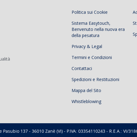
Politica sui Cookie
A
Sistema Easytouch,
St
Benvenuto nella nuova era
Sp
della pesatura
Privacy & Legal
Termini e Condizioni
ualità
Contattaci
Spedizioni e Restituzioni
Mappa del Sito
Whistleblowing
 Pasubio 137 - 36010 Zanè (VI) - P.IVA: 03354110243 - R.E.A.: VI/318