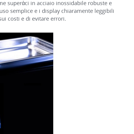
me superἀci in acciaio inossidabile robuste e
 L'uso semplice e i display chiaramente leggibili
i costi e di evitare errori.