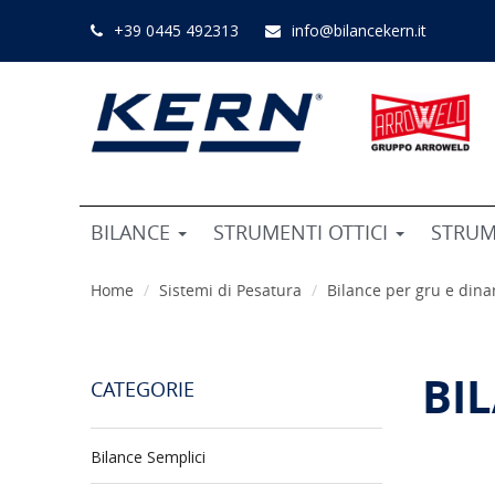
+39 0445 492313
info@bilancekern.it
BILANCE
STRUMENTI OTTICI
STRUM
Home
Sistemi di Pesatura
Bilance per gru e di
BI
CATEGORIE
Bilance Semplici