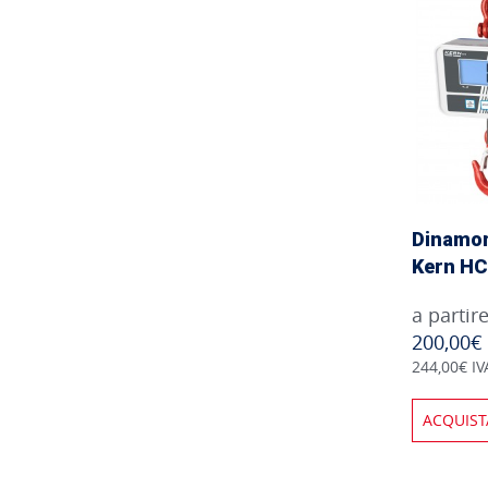
Dinamom
Kern H
a partir
200,00€
244,00€ IV
ACQUIST