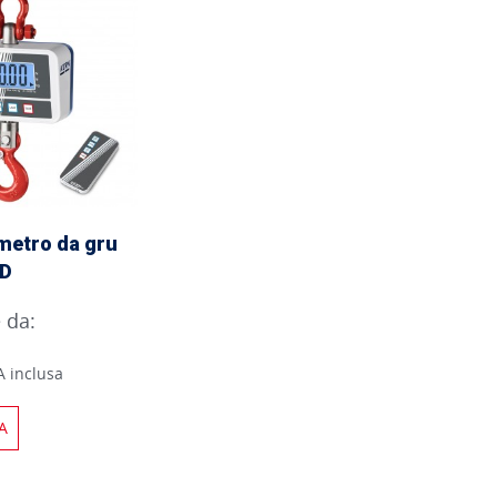
etro da gru
CD
e da:
A inclusa
A