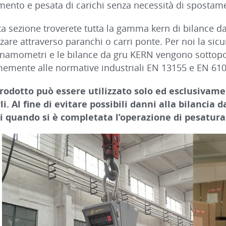
mento e pesata di carichi senza necessità di spostam
ta sezione troverete tutta la gamma kern di bilance 
izzare attraverso paranchi o carri ponte. Per noi la s
 dinamometri e le bilance da gru KERN vengono sottopo
emente alle normative industriali EN 13155 e EN 610
prodotto può essere utilizzato solo ed esclusivame
li. Al fine di evitare possibili danni alla bilancia
hi quando si è completata l’operazione di pesatura