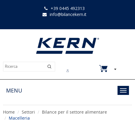
+39 0445 492313
info@bilancekern.it
Chi siamo
Contatti
Downloads
MENU
Toggl
navig
Home
Settori
Bilance per il settore alimentare
Macelleria