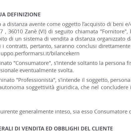
UA DEFINIZIONE
to a distanza avente come oggetto l’acquisto di beni e/o 
 , 36010 Zanè (VI) di seguito chiamata "Fornitore"
bito di un sistema di vendita a distanza organizzato d
 i contratti, pertanto, saranno conclusi direttamente
viluppo.performarsi.it/bilancekern
nato "Consumatore", s’intende soltanto la persona fis
fessionale eventualmente svolta.
inato "Professionista", s’intende il soggetto, persona 
autonoma soggettività giuridica, che nel concludere 
cquirente generalmente inteso, sia esso Consumatore c
RALI DI VENDITA ED OBBLIGHI DEL CLIENTE