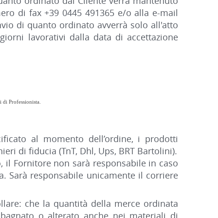
quanto ordinato dal Cliente verrà mantenuto
mero di fax +39 0445 491365 e/o alla e-mail
nvio di quanto ordinato avverrà solo all'atto
iorni lavorativi dalla data di accettazione
 di Professionista.
cificato al momento dell’ordine, i prodotti
eri di fiducia (TnT, Dhl, Ups, BRT Bartolini).
o, il Fornitore non sarà responsabile in caso
. Sarà responsabile unicamente il corriere
llare: che la quantità della merce ordinata
 bagnato o alterato anche nei materiali di