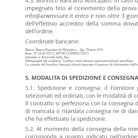
4.5. Bonifico Bancario Anticipato: in caso
impegnato fino al ricevimento della prova 
info@arwmisure.it entro e non oltre 3 giorni
dell'effettivo accredito della somma dovut
dell'ordine.
Coordinate bancarie:
Banca: Banca Popolare di Marostica – Ag. Thiene (VI)
Iban: IT 29 K 05572 60790 CC0960175471
Intestato a: Arroweld Italia Spa
Oltrepassate tali scadenze, l'ordine verrà ritenuto automaticamente annullato.
La causale del bonifico bancario dovrà riportare il numero di riferimento dell'o
5. MODALITA DI SPEDIZIONE E CONSEGN
5.1. Spedizione e consegna: il Fornitore p
selezionati ed ordinati, con le modalità di c
Il contratto si perfeziona con la consegna d
di mancata o ritardata consegna ne di dan
che ha effettuato la spedizione.
5.2. Al momento della consegna della merce
corrisponda a quanto indicato nell’ordine