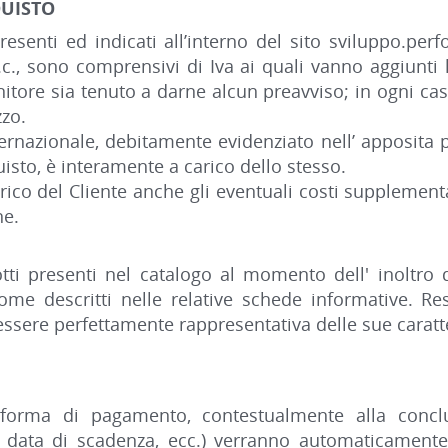
QUISTO
presenti ed indicati all’interno del sito sviluppo.perf
 c.c., sono comprensivi di Iva ai quali vanno aggiunti
rnitore sia tenuto a darne alcun preavviso; in ogni cas
zzo.
ternazionale, debitamente evidenziato nell’ apposita pa
isto, è interamente a carico dello stesso.
rico del Cliente anche gli eventuali costi supplement
ne.
tti presenti nel catalogo al momento dell' inoltro del
 come descritti nelle relative schede informative. R
ssere perfettamente rappresentativa delle sue caratte
 forma di pagamento, contestualmente alla conclu
 data di scadenza, ecc.) verranno automaticamente i