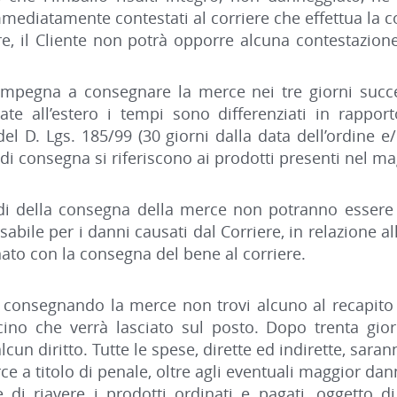
mediatamente contestati al corriere che effettua la 
, il Cliente non potrà opporre alcuna contestazione 
’impegna a consegnare la merce nei tre giorni succes
tuate all’estero i tempi sono differenziati in rappo
 del D. Lgs. 185/99 (30 giorni dalla data dell’ordine
i di consegna si riferiscono ai prodotti presenti nel 
ardi della consegna della merce non potranno essere 
bile per i danni causati dal Corriere, in relazione al
onato con la consegna del bene al corriere.
e consegnando la merce non trovi alcuno al recapito 
ino che verrà lasciato sul posto. Dopo trenta giorn
alcun diritto. Tutte le spese, dirette ed indirette, sara
ce a titolo di penale, oltre agli eventuali maggior dann
re di riavere i prodotti ordinati e pagati, oggetto 