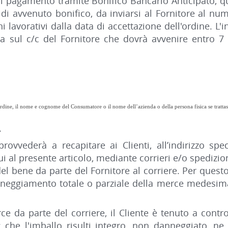
 di pagamento tramite Bonifico Bancario Anticipato, 
di avvenuto bonifico, da inviarsi al Fornitore al nu
 lavorativi dalla data di accettazione dell'ordine. L'i
a sul c/c del Fornitore che dovrà avvenire entro 7 g
rdine, il nome e cognome del Consumatore o il nome dell’azienda o della persona fisica se trattasi
A
rovvederà a recapitare ai Clienti, all’indirizzo spe
ui al presente articolo, mediante corrieri e/o spedizioni
el bene da parte del Fornitore al corriere. Per quest
neggiamento totale o parziale della merce medesima
 da parte del corriere, il Cliente è tenuto a contro
; che l'imballo risulti integro, non danneggiato, ne