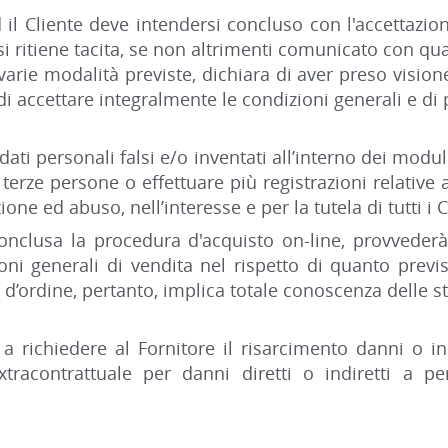
 ed il Cliente deve intendersi concluso con l'accettazio
 ritiene tacita, se non altrimenti comunicato con qual
arie modalità previste, dichiara di aver preso visione 
i accettare integralmente le condizioni generali e di 
dati personali falsi e/o inventati all’interno dei modul
di terze persone o effettuare più registrazioni relative 
ne ed abuso, nell’interesse e per la tutela di tutti i Cl
conclusa la procedura d'acquisto on-line, provvederà
i generali di vendita nel rispetto di quanto previs
a d’ordine, pertanto, implica totale conoscenza delle s
e a richiedere al Fornitore il risarcimento danni o i
extracontrattuale per danni diretti o indiretti a 