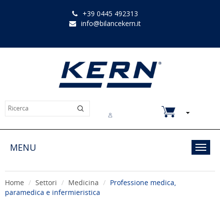
+39 0445 492313
info@bilancekern.it
Chi siamo
Contatti
Downloads
MENU
Toggl
navig
Home
Settori
Medicina
Professione medica,
paramedica e infermieristica