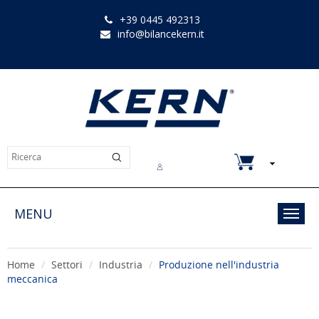
+39 0445 492313
info@bilancekern.it
Chi siamo
Contatti
Downloads
MENU
Toggl
navig
Home
Settori
Industria
Produzione nell'industria
meccanica