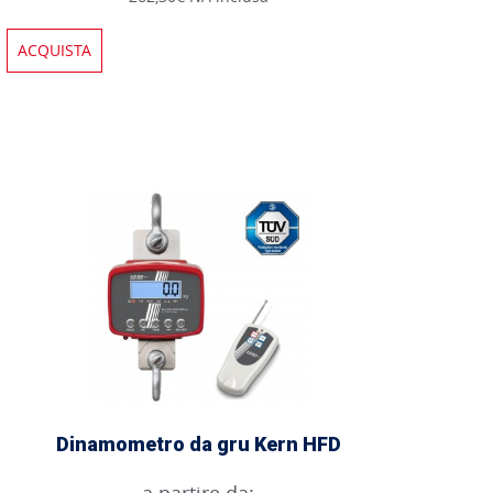
ACQUISTA
Dinamometro da gru Kern HFD
a partire da: