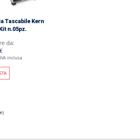
ia Tascabile Kern
Kit n.05pz.
re da:
€
IVA inclusa
STA
ne)