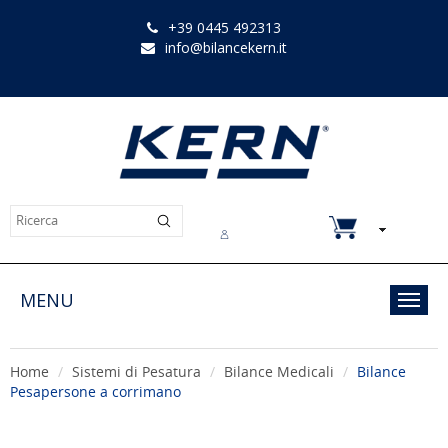
+39 0445 492313
info@bilancekern.it
Chi siamo
Contatti
Downloads
MENU
Toggl
navig
Home
Sistemi di Pesatura
Bilance Medicali
Bilance
Pesapersone a corrimano