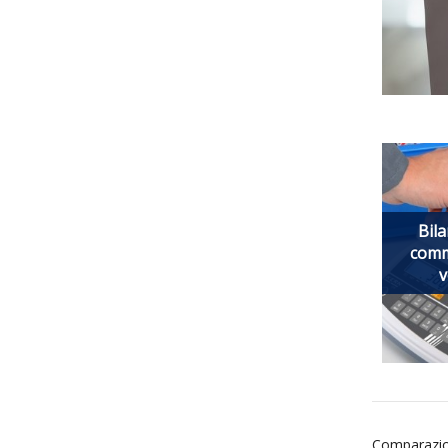
Bila
comm
v
Comparazio