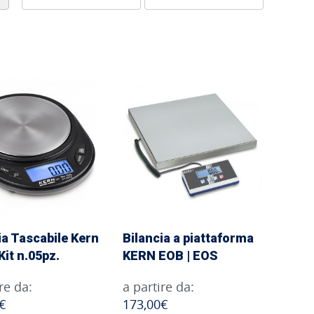
ia Tascabile Kern
Bilancia a piattaforma
Kit n.05pz.
KERN EOB | EOS
re da:
a partire da:
€
173,00€