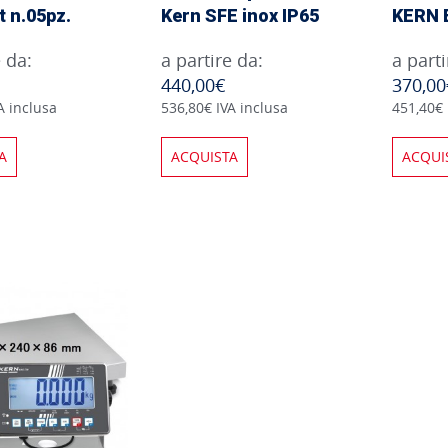
t n.05pz.
Kern SFE inox IP65
KERN 
e da:
a partire da:
a parti
440,00€
370,00
A inclusa
536,80€ IVA inclusa
451,40€ 
A
ACQUISTA
ACQUI