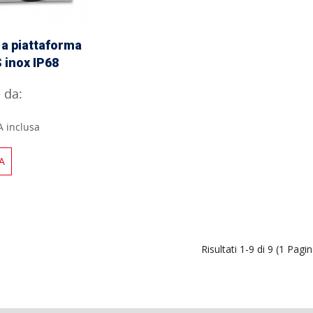
 a piattaforma
 inox IP68
e da:
A inclusa
A
Risultati 1-9 di 9 (1 Pagi