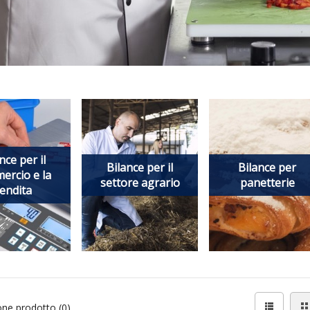
nce per il
Bilance per il
Bilance per
ercio e la
settore agrario
panetterie
endita
ne prodotto (0)