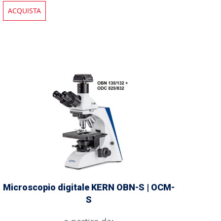
ACQUISTA
Microscopio digitale KERN OBN-S | OCM-
S