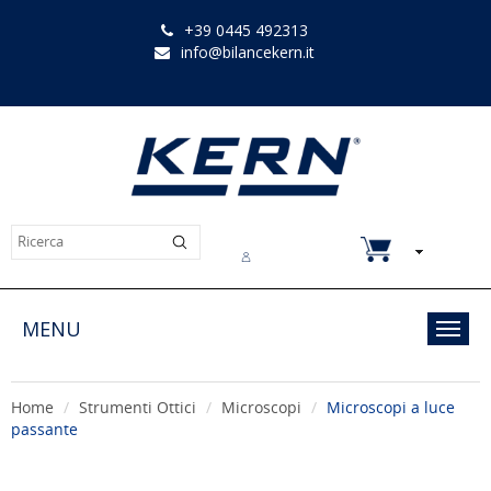
+39 0445 492313
info@bilancekern.it
Chi siamo
Contatti
Downloads
MENU
Toggl
navig
Home
Strumenti Ottici
Microscopi
Microscopi a luce
passante