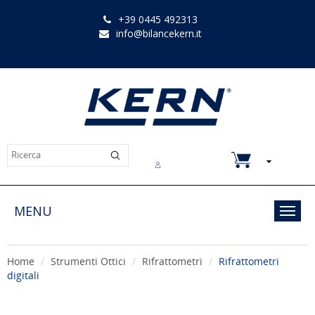
+39 0445 492313
info@bilancekern.it
Chi siamo
Contatti
Downloads
MENU
Toggl
navig
Home
Strumenti Ottici
Rifrattometri
Rifrattometri
digitali