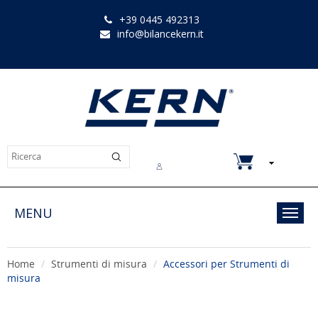
+39 0445 492313
info@bilancekern.it
Chi siamo
Contatti
Downloads
MENU
Toggl
navig
Home
Strumenti di misura
Accessori per Strumenti di
misura