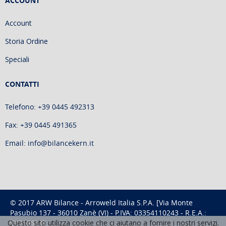
ACCOUNT
Account
Storia Ordine
Speciali
CONTATTI
Telefono: +39 0445 492313
Fax: +39 0445 491365
Email: info@bilancekern.it
© 2017 ARW Bilance - Arroweld Italia S.P.A. [Via Monte
Pasubio 137 - 36010 Zanè (VI) - P.IVA: 03354110243 - R.E.A.:
Questo sito utilizza cookie che ci aiutano a fornire i nostri servizi.
VI/318614]