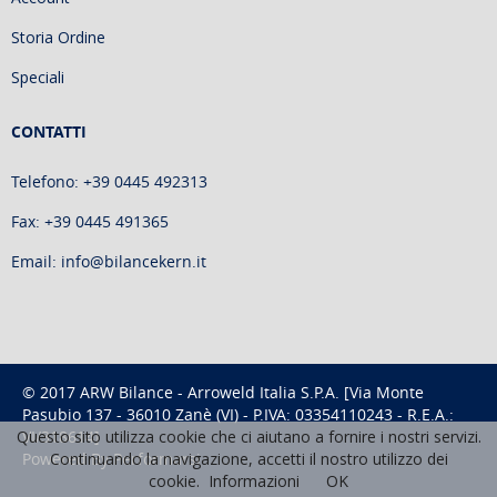
Storia Ordine
Speciali
CONTATTI
Telefono: +39 0445 492313
Fax: +39 0445 491365
Email: info@bilancekern.it
© 2017 ARW Bilance - Arroweld Italia S.P.A. [Via Monte
Pasubio 137 - 36010 Zanè (VI) - P.IVA: 03354110243 - R.E.A.:
VI/318614]
Questo sito utilizza cookie che ci aiutano a fornire i nostri servizi.
Powered By
Performarsi
Continuando la navigazione, accetti il nostro utilizzo dei
cookie.
Informazioni
OK