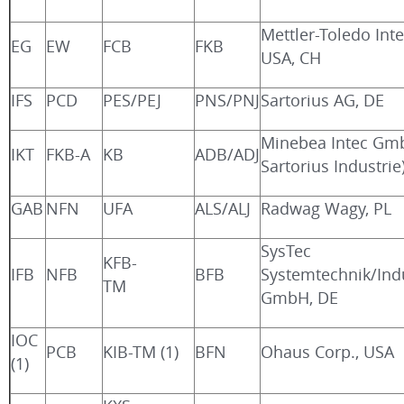
Mettler-Toledo Inte
EG
EW
FCB
FKB
USA, CH
IFS
PCD
PES/PEJ
PNS/PNJ
Sartorius AG, DE
Minebea Intec Gmb
IKT
FKB-A
KB
ADB/ADJ
Sartorius Industrie
GAB
NFN
UFA
ALS/ALJ
Radwag Wagy, PL
SysTec
KFB-
IFB
NFB
BFB
Systemtechnik/Ind
TM
GmbH, DE
IOC
PCB
KIB-TM (1)
BFN
Ohaus Corp., USA
(1)