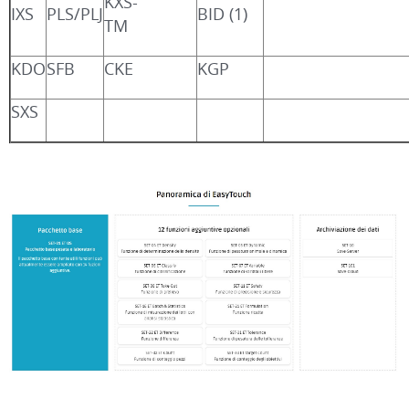
KXS-
IXS
PLS/PLJ
BID (1)
TM
KDO
SFB
CKE
KGP
SXS