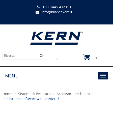
+39 0445 492313
info@bilancekern.it
Chi siamo
Contatti
Downloads
MENU
Toggl
navig
Home
Sistemi di Pesatura
Accessori per bilance
Sistema software 4.0 Easytouch