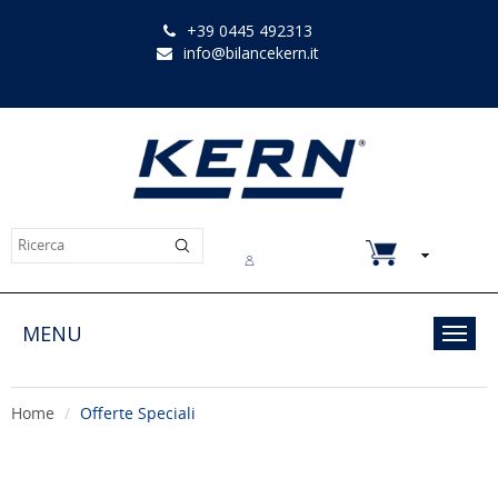
+39 0445 492313
info@bilancekern.it
Chi siamo
Contatti
Downloads
MENU
Toggl
navig
Home
Offerte Speciali