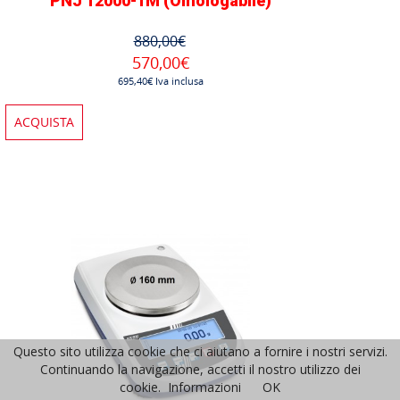
PNJ 12000-1M (Omologabile)
880,00€
570,00€
695,40€ Iva inclusa
ACQUISTA
Questo sito utilizza cookie che ci aiutano a fornire i nostri servizi.
Continuando la navigazione, accetti il nostro utilizzo dei
cookie.
Informazioni
OK