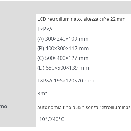
LCD retroilluminato, altezza cifre 22 mm
L×P×A
(A) 300×240×109 mm
(B) 400×300×117 mm
(C) 500×400×127 mm
(D) 650×500×139 mm
L×P×A 195×120×70 mm
3mt
rno
autonomia fino a 35h senza retroilluminazi
-10°C/40°C