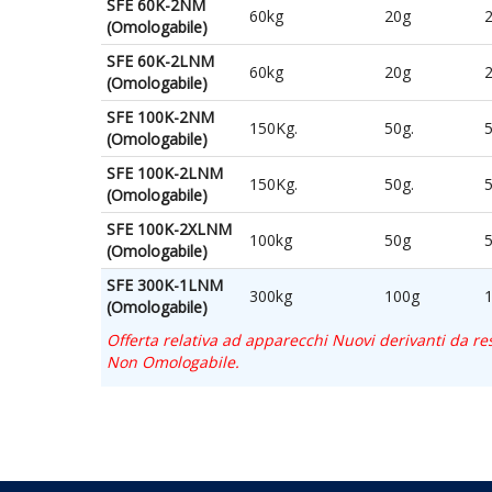
SFE 60K-2NM
60kg
20g
(Omologabile)
SFE 60K-2LNM
60kg
20g
(Omologabile)
SFE 100K-2NM
150Kg.
50g.
5
(Omologabile)
SFE 100K-2LNM
150Kg.
50g.
5
(Omologabile)
SFE 100K-2XLNM
100kg
50g
(Omologabile)
SFE 300K-1LNM
300kg
100g
(Omologabile)
Offerta relativa ad apparecchi Nuovi derivanti da resi
Non Omologabile.