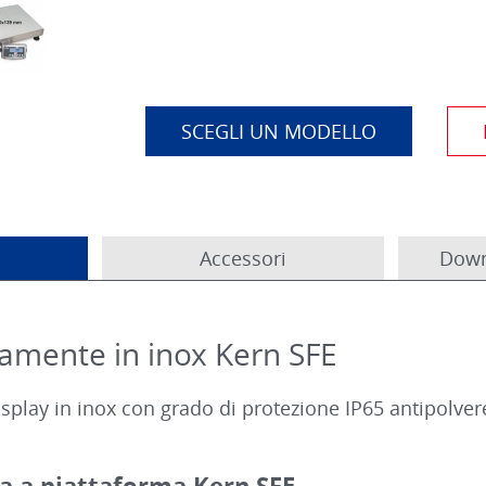
SCEGLI UN MODELLO
Accessori
Down
ramente in inox Kern SFE
splay in inox con grado di protezione IP65 antipolvere
cia a piattaforma Kern SFE