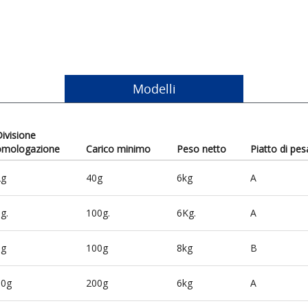
Modelli
ivisione
omologazione
Carico minimo
Peso netto
Piatto di pes
2g
40g
6kg
A
g.
100g.
6Kg.
A
5g
100g
8kg
B
10g
200g
6kg
A