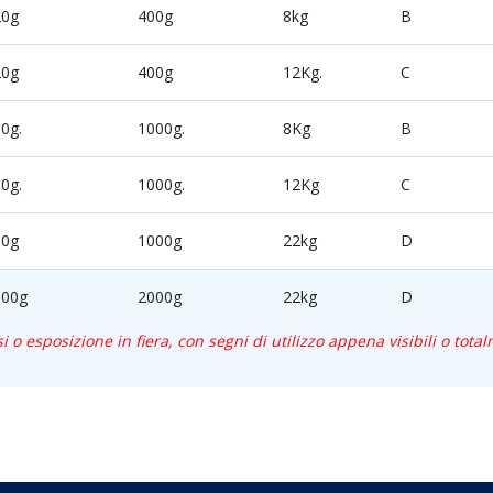
20g
400g
8kg
B
20g
400g
12Kg.
C
0g.
1000g.
8Kg
B
0g.
1000g.
12Kg
C
50g
1000g
22kg
D
100g
2000g
22kg
D
 o esposizione in fiera, con segni di utilizzo appena visibili o tota