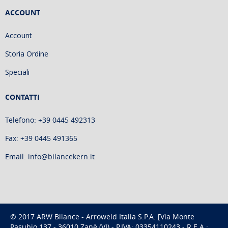
ACCOUNT
Account
Storia Ordine
Speciali
CONTATTI
Telefono: +39 0445 492313
Fax: +39 0445 491365
Email: info@bilancekern.it
© 2017 ARW Bilance - Arroweld Italia S.P.A. [Via Monte
Pasubio 137 - 36010 Zanè (VI) - P.IVA: 03354110243 - R.E.A.: