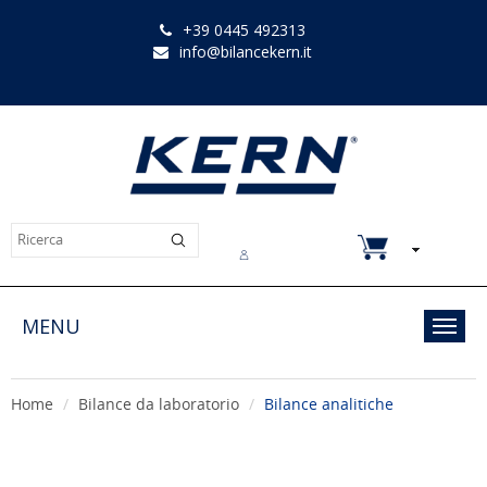
+39 0445 492313
info@bilancekern.it
Chi siamo
Contatti
Downloads
MENU
Toggl
navig
Home
Bilance da laboratorio
Bilance analitiche