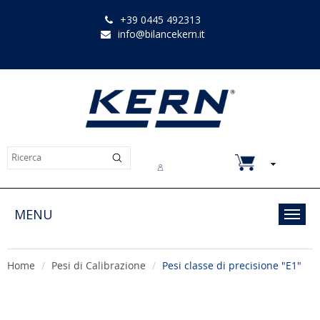
+39 0445 492313
info@bilancekern.it
Chi siamo
Contatti
Downloads
MENU
Toggl
navig
Home
Pesi di Calibrazione
Pesi classe di precisione "E1"