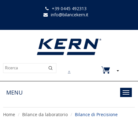
+39 0445 492313
info@bilancekern.it
Chi siamo
Contatti
Downloads
MENU
Toggl
navig
Home
Bilance da laboratorio
Bilance di Precisione