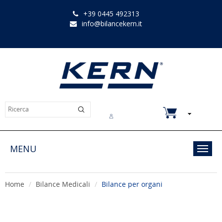
+39 0445 492313
info@bilancekern.it
Chi siamo
Contatti
Downloads
MENU
Toggl
navig
Home
Bilance Medicali
Bilance per organi