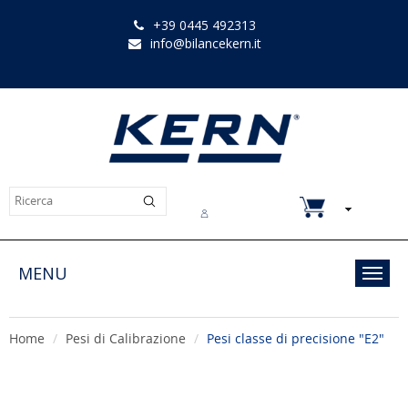
+39 0445 492313
info@bilancekern.it
Chi siamo
Contatti
Downloads
MENU
Toggl
navig
Home
Pesi di Calibrazione
Pesi classe di precisione "E2"