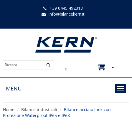
+39 0445 492313
info@bilancekern.it
Chi siamo
Contatti
Downloads
MENU
Toggl
navig
Home
Bilance industriali
Bilance acciaio Inox con
Protezione Waterproof IP65 e IP68