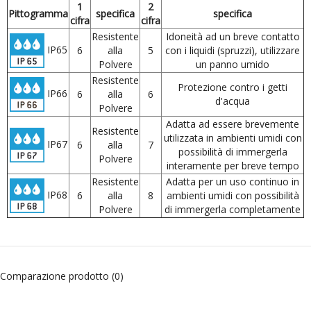
1
2
Pittogramma
specifica
specifica
cifra
cifra
Resistente
Idoneità ad un breve contatto
IP65
6
alla
5
con i liquidi (spruzzi), utilizzare
Polvere
un panno umido
Resistente
Protezione contro i getti
IP66
6
alla
6
d'acqua
Polvere
Adatta ad essere brevemente
Resistente
utilizzata in ambienti umidi con
IP67
6
alla
7
possibilità di immergerla
Polvere
interamente per breve tempo
Resistente
Adatta per un uso continuo in
IP68
6
alla
8
ambienti umidi con possibilità
Polvere
di immergerla completamente
Comparazione prodotto (0)