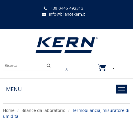
+39 0445 492313
info@bilancekern.it
Chi siamo
Contatti
Downloads
MENU
Toggl
navig
Home
Bilance da laboratorio
Termobilancia, misuratore di
umidità