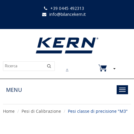
+39 0445 492313
info@bilancekern.it
Chi siamo
Contatti
Downloads
MENU
Toggl
navig
Home
Pesi di Calibrazione
Pesi classe di precisione "M3"