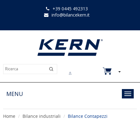
+39 0445 492313
info@bilancekern.it
Chi siamo
Contatti
Downloads
MENU
Toggl
navig
Home
Bilance industriali
Bilance Contapezzi