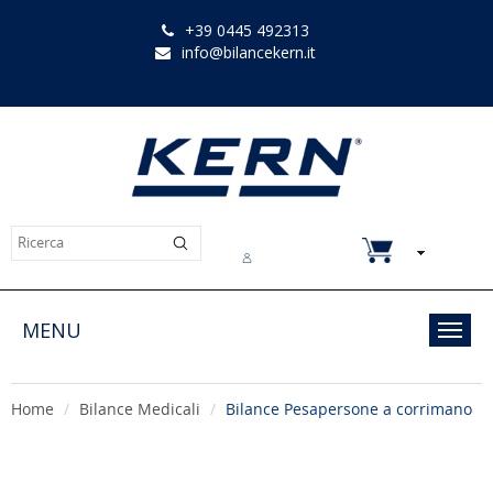
+39 0445 492313
info@bilancekern.it
Chi siamo
Contatti
Downloads
MENU
Toggl
navig
Home
Bilance Medicali
Bilance Pesapersone a corrimano