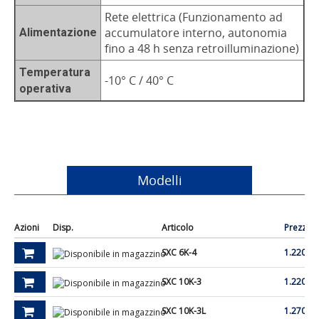
Rete elettrica (Funzionamento ad
accumulatore interno, autonomia
Alimentazione
fino a 48 h senza retroilluminazione)
Temperatura
-10° C / 40° C
operativa
Modelli
Azioni
Disp.
Articolo
Prezzo
SXC 6K-4
1.220,00
SXC 10K-3
1.220,00
SXC 10K-3L
1.270,00