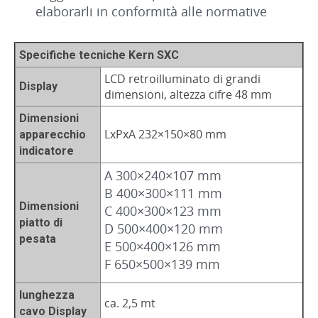
elaborarli in conformità alle normative
Specifiche tecniche Kern SXC
LCD retroilluminato di grandi
Display
dimensioni, altezza cifre 48 mm
Dimensioni
LxPxA 232×150×80 mm
apparecchio
indicatore
A 300×240×107 mm
B 400×300×111 mm
Dimensioni
C 400×300×123 mm
piatto di
D 500×400×120 mm
pesata
E 500×400×126 mm
F 650×500×139 mm
lunghezza
ca. 2,5 mt
cavo Display