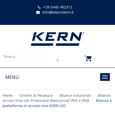
+39 0445 492313
info@bilancekern.it
Chi siamo
Contatti
Downloads
MENU
Toggl
navig
Home
Sistemi di Pesatura
Bilance industriali
Bilance
acciaio Inox con Protezione Waterproof IP65 e IP68
Bilanca a
piattaforma in acciaio inox KERN SXC