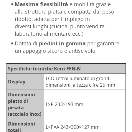
Massima flessibilità
e mobilità grazie
alla struttura piatta e compatta dal peso
ridotto, adatta per l’impiego in
diversi luoghi (cucina, punto vendita,
laboratorio alimentare ecc.)
Dotata di
piedini in gomma
per garantire
un appoggio sicuro e antiscivolo
Specifiche tecniche Kern FFN-N
LCD retroilluminato di grandi
Display
dimensioni, altezza cifre 25 mm
Dimensioni
piatto di
L×P 233×193 mm
pesata
(accciaio inox)
Dimensioni
L×P×A 243×300×127 mm
totali