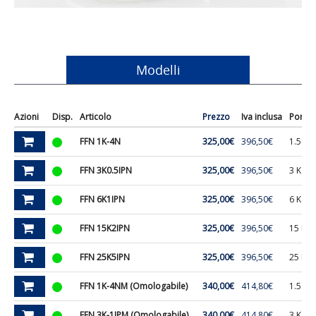
Modelli
Azioni
Disp.
Articolo
Prezzo
Iva inclusa
Portat
FFN 1K-4N
325,00€
396,50€
1.5 Kg.
FFN 3K0.5IPN
325,00€
396,50€
3 Kg.
FFN 6K1IPN
325,00€
396,50€
6 Kg.
FFN 15K2IPN
325,00€
396,50€
15 Kg.
FFN 25K5IPN
325,00€
396,50€
25 Kg.
FFN 1K-4NM (Omologabile)
340,00€
414,80€
1.5 Kg.
FFN 3K-1IPM (Omologabile)
340,00€
414,80€
3 Kg.