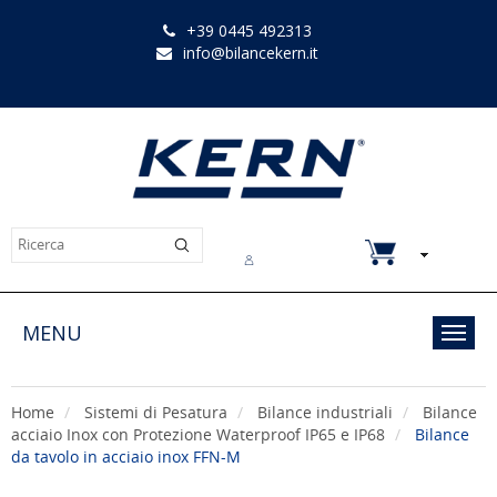
+39 0445 492313
info@bilancekern.it
Chi siamo
Contatti
Downloads
MENU
Toggl
navig
Home
Sistemi di Pesatura
Bilance industriali
Bilance
acciaio Inox con Protezione Waterproof IP65 e IP68
Bilance
da tavolo in acciaio inox FFN-M