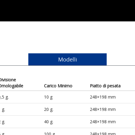
Modelli
Divisione
Omologabile
Carico Minimo
Piatto di pesata
,5 g.
10 g
248×198 mm
 g.
20 g.
248×198 mm
 g.
40 g.
248×198 mm
 g.
100 g.
248×198 mm