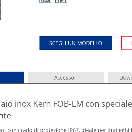
SCEGLI UN MODELLO
Accessori
Down
cciaio inox Kern FOB-LM con special
nte
of con grado di protezione IP67, Ideale per impieghi 