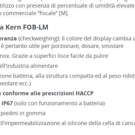
tilizzo con presenza di percentuale di umidità elevate.
 commerciale “fiscale” [M].
cia Kern FOB-LM
leranza
(checkweighing): Il colore del display cambia 
è pertanto utile per porzionare, dosare, smistare
nox. Grazie a superfici lisce facile da pulire
dell‘industria alimentare
ione batteria, alla struttura compatta ed al peso ridott
mentare ecc.)
tà
conforme alle prescrizioni HACCP
o
IP67
(solo con funzionamento a batteria)
i piedini in gomma
ll’impermeabilizzazione al silicone della cella di carico