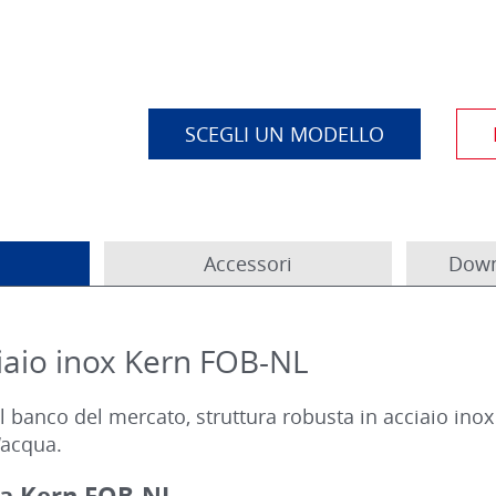
SCEGLI UN MODELLO
Accessori
Down
ciaio inox Kern FOB-NL
 il banco del mercato, struttura robusta in acciaio in
‘acqua.
cia Kern FOB-NL