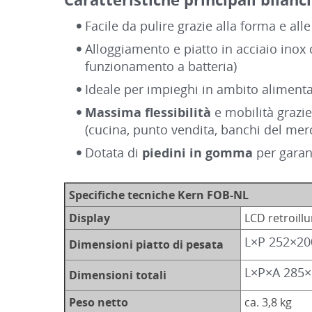
Facile da pulire grazie alla forma e alle
Alloggiamento e piatto in acciaio inox
funzionamento a batteria)
Ideale per impieghi in ambito aliment
Massima flessibilità
e mobilità grazie
(cucina, punto vendita, banchi del merc
Dotata di
piedini in gomma
per garan
Specifiche tecniche Kern FOB-NL
Display
LCD retroill
L×P 252×2
Dimensioni piatto di pesata
L×P×A 285
Dimensioni totali
Peso netto
ca. 3,8 kg