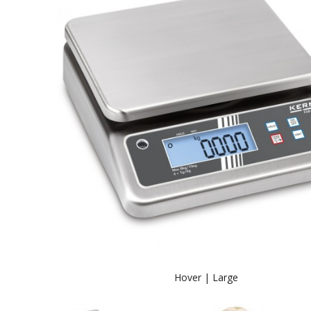
Hover |
Large