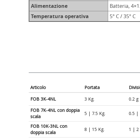
Alimentazione
Batteria, 4×
Temperatura operativa
5° C / 35° C
Articolo
Portata
Divis
FOB 3K-4NL
3 Kg.
0.2 g
FOB 7K-4NL con doppia
5 | 7.5 Kg.
0.5 | 
scala
FOB 10K-3NL con
8 | 15 Kg.
1 | 2 
doppia scala