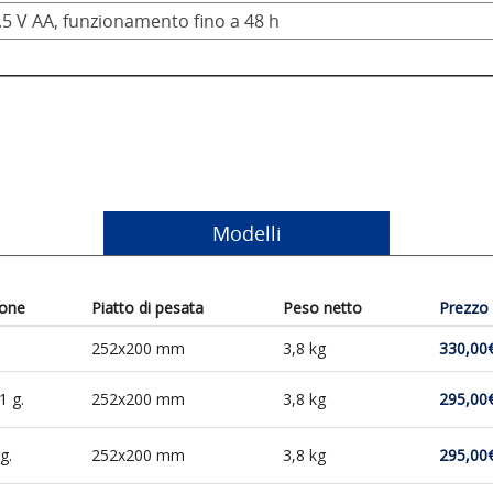
1.5 V AA, funzionamento fino a 48 h
Modelli
ione
Piatto di pesata
Peso netto
Prezzo
252x200 mm
3,8 kg
330,00
1 g.
252x200 mm
3,8 kg
295,00
g.
252x200 mm
3,8 kg
295,00