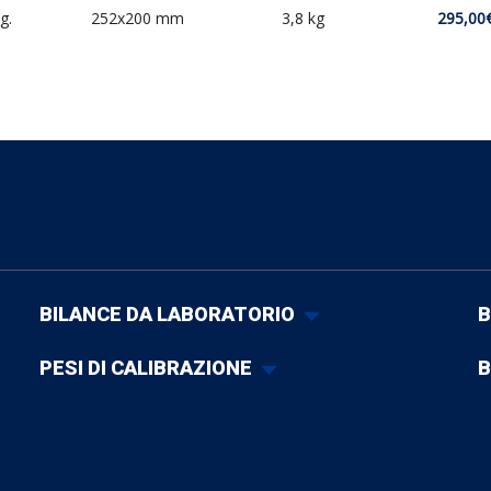
g.
252x200 mm
3,8 kg
295,00
BILANCE DA LABORATORIO
B
PESI DI CALIBRAZIONE
B