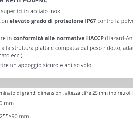
 superfici in acciaio inox
 con
elevato grado di protezione IP67
contro la polve
are in
conformità alle normative HACCP
(Hazard-Anal
 alla struttura piatta e compatta dal peso ridotto, adat
ato ecc.)
tire un appoggio sicuro e antiscivolo
uminato di grandi dimensioni, altezza cifre 25 mm (no retro
00 mm
×255×90 mm