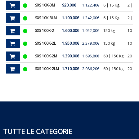
SXS 10K-3M
920,00€
1.122,40€
6 | 15 Kg.
2 | 5 g
SXS 10K-3LM
1.100,00€
1.342,00€
6 | 15 Kg.
2 | 5 g
SXS 100K-2
1.600,00€
1.952,00€
150 kg
10 g
SXS 100K-2L
1.950,00€
2.379,00€
150 kg
10 g
SXS 100K-2M
1.390,00€
1.695,80€
60 | 150 Kg.
20 | 5
SXS 100K-2LM
1.710,00€
2.086,20€
60 | 150 Kg.
20 | 5
TUTTE LE CATEGORIE