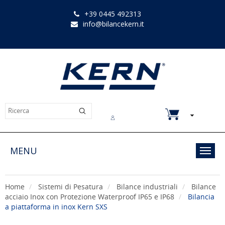
+39 0445 492313
info@bilancekern.it
Chi siamo
Contatti
Downloads
MENU
Toggl
navig
Home
Sistemi di Pesatura
Bilance industriali
Bilance
acciaio Inox con Protezione Waterproof IP65 e IP68
Bilancia
a piattaforma in inox Kern SXS