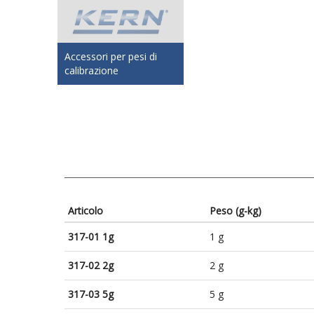
Accessori per pesi di
calibrazione
Articolo
Peso (g-kg)
317-01 1g
1 g
317-02 2g
2 g
317-03 5g
5 g