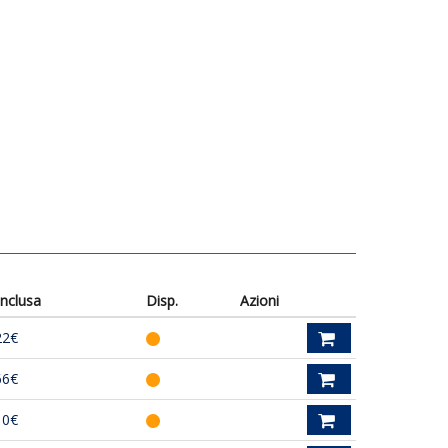
inclusa
Disp.
Azioni
22€
66€
10€