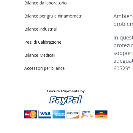
Bilance da laboratorio
Ambienti
Bilance per gru e dinamometri
proble
Bilance industriali
In quest
Pesi di Calibrazione
protezi
sopporta
Bilance Medicali
adeguat
60529”
Accessori per bilance