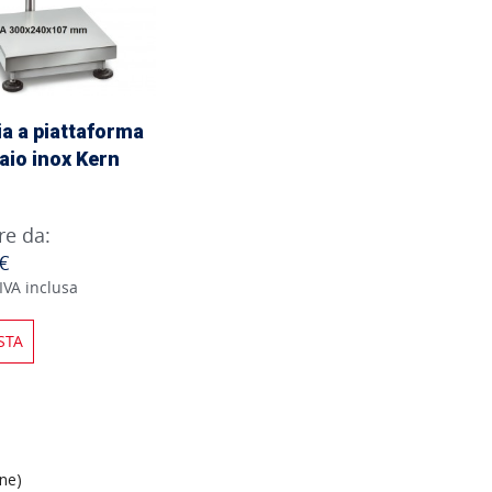
ia a piattaforma
iaio inox Kern
re da:
€
IVA inclusa
STA
ine)