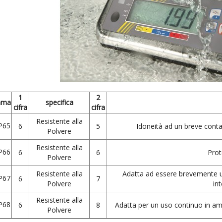
1
2
mma
specifica
cifra
cifra
Resistente alla
P65
6
5
Idoneità ad un breve contat
Polvere
Resistente alla
P66
6
6
Prot
Polvere
Resistente alla
Adatta ad essere brevemente uti
P67
6
7
Polvere
in
Resistente alla
P68
6
8
Adatta per un uso continuo in am
Polvere