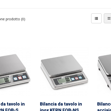
ne prodotto (0)
 da tavolo in
Bilancia da tavolo in
Bilanc
RN FOB-S
inox KERN FOB-NS
acciai