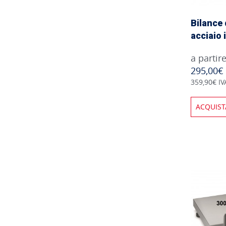
Bilance 
acciaio
a partir
295,00€
359,90€ IV
ACQUIST