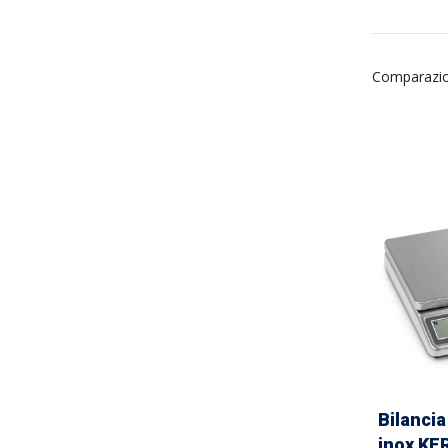
Comparazio
Bilancia
inox KE