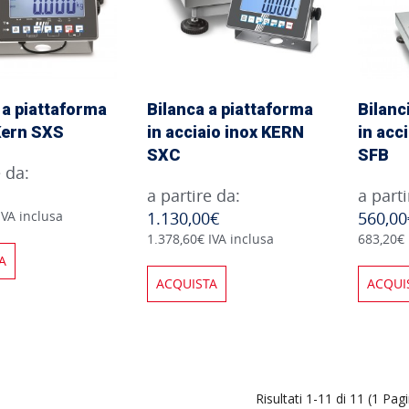
 a piattaforma
Bilanca a piattaforma
Bilanc
Kern SXS
in acciaio inox KERN
in acc
SXC
SFB
e da:
a partire da:
a parti
IVA inclusa
1.130,00€
560,00
1.378,60€ IVA inclusa
683,20€ 
A
ACQUISTA
ACQUI
Risultati 1-11 di 11 (1 Pag