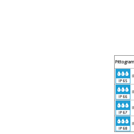
Pittogra
I
I
I
I