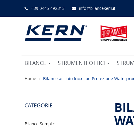
+39 0445 492313
info@bilancekern.it
BILANCE
STRUMENTI OTTICI
STRUM
Home
Bilance acciaio Inox con Protezione Waterproo
BI
CATEGORIE
WA
Bilance Semplici