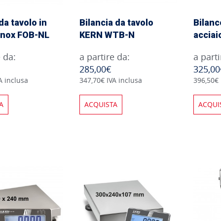
da tavolo in
Bilancia da tavolo
Bilanc
 inox FOB-NL
KERN WTB-N
acciai
e da:
a partire da:
a parti
285,00€
325,00
A inclusa
347,70€ IVA inclusa
396,50€ 
A
ACQUISTA
ACQUI