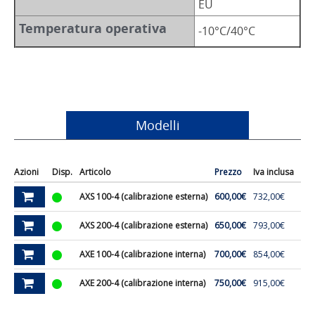
EU
Temperatura operativa
-10°C/40°C
Modelli
Azioni
Disp.
Articolo
Prezzo
Iva inclusa
Por
AXS 100-4 (calibrazione esterna)
600,00€
732,00€
120
AXS 200-4 (calibrazione esterna)
650,00€
793,00€
220
AXE 100-4 (calibrazione interna)
700,00€
854,00€
120
AXE 200-4 (calibrazione interna)
750,00€
915,00€
220