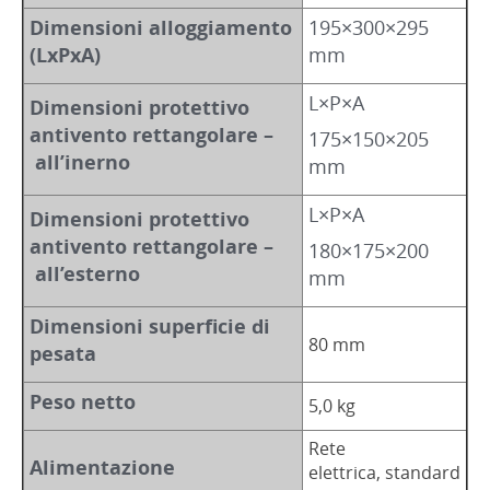
Dimensioni alloggiamento
195×300×295
(LxPxA)
mm
L×P×A
Dimensioni protettivo
antivento rettangolare –
175×150×205
all’inerno
mm
L×P×A
Dimensioni protettivo
antivento rettangolare –
180×175×200
all’esterno
mm
Dimensioni superficie di
80 mm
pesata
Peso netto
5,0 kg
Rete
Alimentazione
elettrica, standard