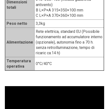
Dimensioni
antivento)
totali
B L×P×A 315×350×100 mm
C L×P×A 370×360×100 mm
Peso netto
3,3kg
Rete elettrica, standard EU (Possibile
funzionamento ad accumulatore interno
Alimentazione
(opzionale), autonomia fino a 70 h.
senza retroilluminazione, tempo di
ricaric ca.14 h)
Temperatura
0°C/40°C
operativa