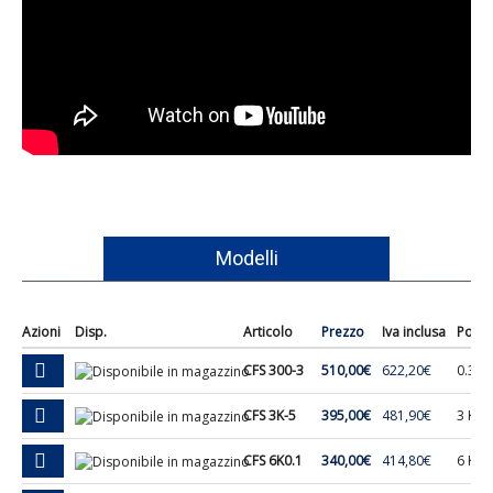
Modelli
Azioni
Disp.
Articolo
Prezzo
Iva inclusa
Porta
CFS 300-3
510,00€
622,20€
0.3 Kg
CFS 3K-5
395,00€
481,90€
3 Kg.
CFS 6K0.1
340,00€
414,80€
6 Kg.