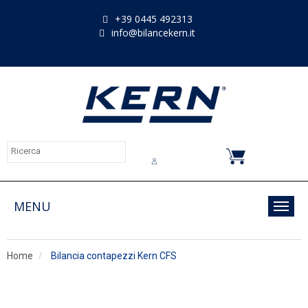
+39 0445 492313
info@bilancekern.it
Chi siamo
Contatti
Downloads
MENU
Toggl
navig
Home
Bilancia contapezzi Kern CFS