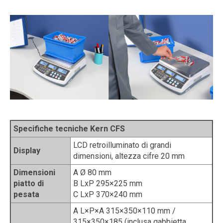
Specifiche tecniche Kern CFS
LCD retroilluminato di grandi
Display
dimensioni, altezza cifre 20 mm
Dimensioni
A Ø 80 mm
piatto di
B LxP 295×225 mm
pesata
C LxP 370×240 mm
A L×P×A 315×350×110 mm /
315×350×185 (inclusa gabbietta