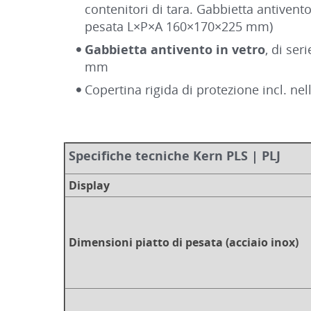
contenitori di tara. Gabbietta antiven
pesata L×P×A 160×170×225 mm)
Gabbietta antivento in vetro
, di se
mm
Copertina rigida di protezione incl. nel
Specifiche tecniche Kern PLS | PLJ
Display
Dimensioni piatto di pesata (acciaio inox)