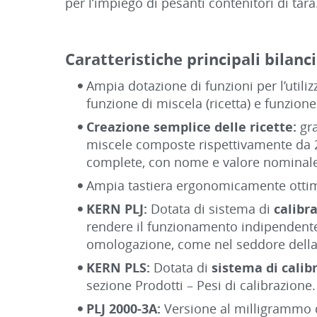
per l’impiego di pesanti contenitori di tara
Caratteristiche principali bilanc
Ampia dotazione di funzioni per l’utiliz
funzione di miscela (ricetta) e funzion
Creazione semplice delle ricette:
gra
miscele composte rispettivamente da 
complete, con nome e valore nominale 
Ampia tastiera ergonomicamente ottim
KERN PLJ:
Dotata di sistema di
calibr
rendere il funzionamento indipendente 
omologazione, come nel seddore della 
KERN PLS:
Dotata di
sistema di calib
sezione Prodotti – Pesi di calibrazione.
PLJ 2000-3A:
Versione al milligrammo d