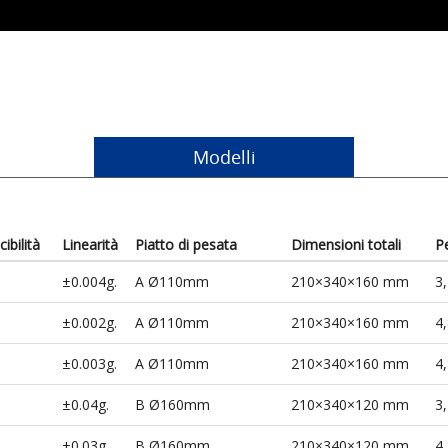
Modelli
ibilità
Linearità
Piatto di pesata
Dimensioni totali
P
±0.004g.
A Ø110mm
210×340×160 mm
3,
±0.002g.
A Ø110mm
210×340×160 mm
4,
±0.003g.
A Ø110mm
210×340×160 mm
4,
±0.04g.
B Ø160mm
210×340×120 mm
3,
±0.03g.
B Ø160mm
210×340×120 mm
4,