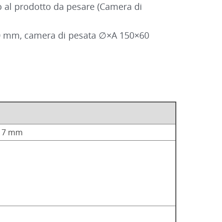
so al prodotto da pesare (Camera di
110 mm, camera di pesata ∅×A 150×60
e 17 mm