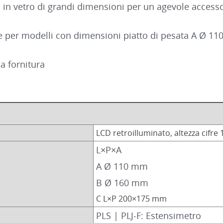
to in vetro di grandi dimensioni per un agevole acces
rie per modelli con dimensioni piatto di pesata A Ø 
la fornitura
LCD retroilluminato, altezza cifr
L×P×A
A Ø 110 mm
B Ø 160 mm
C L×P 200×175 mm
PLS | PLJ-F: Estensimetro