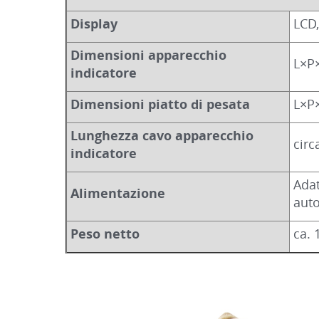
Display
LCD,
Dimensioni apparecchio
L×P
indicatore
Dimensioni piatto di pesata
L×P
Lunghezza cavo apparecchio
circ
indicatore
Adat
Alimentazione
auto
Peso netto
ca. 