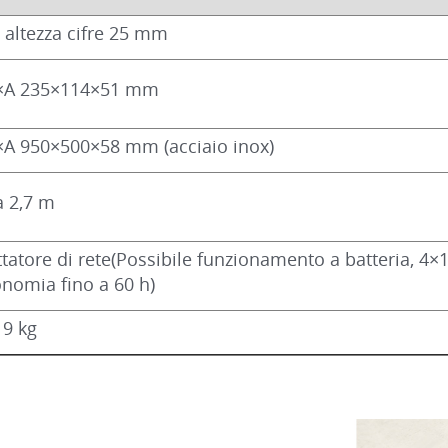
 altezza cifre 25 mm
×A 235×114×51 mm
×A 950×500×58 mm (acciaio inox)
a 2,7 m
tatore di rete(Possibile funzionamento a batteria, 4×1
nomia fino a 60 h)
19 kg