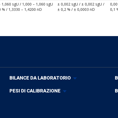
– 1,060 sgU / 1,000 – 1,060 sgU
± 0,002 sgU / ± 0,002 sgU /
0,00
50 % / 1,3330 – 1,4200 nD
± 0,2 % / ± 0,0003 nD
0,1 
BILANCE DA LABORATORIO
B
PESI DI CALIBRAZIONE
B