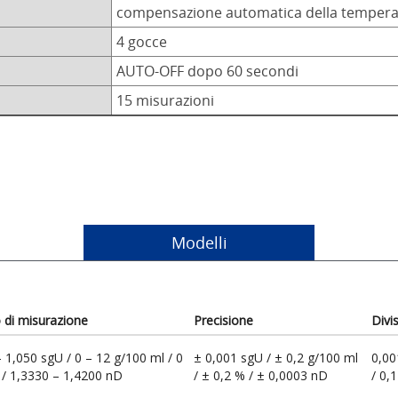
compensazione automatica della tempera
4 gocce
AUTO-OFF dopo 60 secondi
15 misurazioni
Modelli
di misurazione
Precisione
Divi
 1,050 sgU / 0 – 12 g/100 ml / 0
± 0,001 sgU / ± 0,2 g/100 ml
0,00
 / 1,3330 – 1,4200 nD
/ ± 0,2 % / ± 0,0003 nD
/ 0,