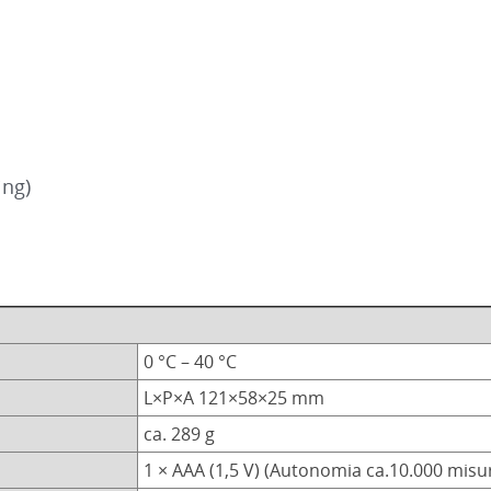
ing)
0 °C – 40 °C
L×P×A 121×58×25 mm
ca. 289 g
1 × AAA (1,5 V) (Autonomia ca.10.000 misu