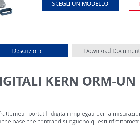
SCEGLI UN MODELLO
Descrizione
Download Document
IGITALI KERN ORM-UN
attometri portatili digitali impiegati per la misurazione
che base che contraddistinguono questi rifrattometri di