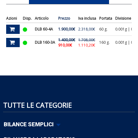
Azioni
Disp.
Articolo
Prezzo
Iva inclusa
Portata
Divisione
DLB 60-4A
1.900,00€
2.318,00€
60 g.
0.001g | 0.0
1.400,00€
1.708,00€
DLB 160-3A
160 g.
0.001g | 0.0
910,00€
1.110,20€
TUTTE LE CATEGORIE
BILANCE SEMPLICI