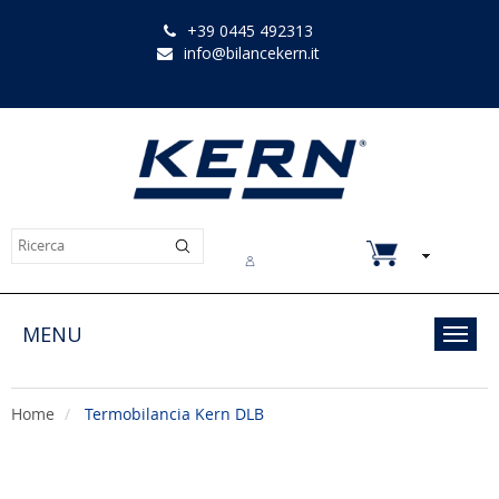
+39 0445 492313
info@bilancekern.it
Chi siamo
Contatti
Downloads
MENU
Toggl
navig
Home
Termobilancia Kern DLB