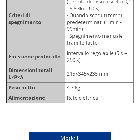
(perdita di peso a scelta 0,1
- 9,9 % in 60 s)
Criteri di
· Quando scaduti tempi
spegnimento
predeterminati (1 min -
99min)
· Spegnimento manuale
tramite tasto
Intervallo regolabile (5 s –
Emissione protocollo
250 s)
Dimensioni totali
215×345×235 mm
L×P×A
Peso netto
4,7 kg
Alimentazione
Rete elettrica
Modelli