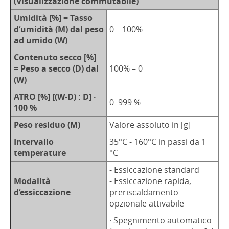
(Visualizzazione commutabile)
Umidità [%] = Tasso
d‘umidità (M) dal peso
0 – 100%
ad umido (W)
Contenuto secco [%]
= Peso a secco (D) dal
100% – 0
(W)
ATRO [%] [(W-D) : D] ·
0–999 %
100 %
Peso residuo (M)
Valore assoluto in [g]
Intervallo
35°C - 160°C in passi da 1
temperature
°C
- Essiccazione standard
Modalità
- Essiccazione rapida,
d‘essiccazione
preriscaldamento
opzionale attivabile
· Spegnimento automatico